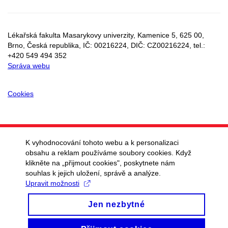
Email
mail
Lékařská fakulta Masarykovy univerzity, Kamenice 5, 625 00,
Brno, Česká republika, IČ:
00216224
, DIČ: CZ
00216224
, tel.:
+420 549 494 352
Správa webu
Cookies
K vyhodnocování tohoto webu a k personalizaci
obsahu a reklam používáme soubory cookies. Když
klikněte na „přijmout cookies", poskytnete nám
souhlas k jejich uložení, správě a analýze.
Upravit možnosti
Jen nezbytné