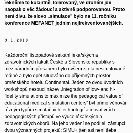
řekněme to kulantně, tolerovaný, ve druhém jde
naopak o věc žádoucí a aktivně podporovanou. Proto
není divu, že slovo „simulace“ bylo na 11. ročníku
konference MEFANET jedním nejfrekventovanějších.
3.
1.
2018
Každoroční listopadové setkání lékařských a
zdravotnických fakult České a Slovenské republiky s
mezinárodním přesahem bylo ovšem zcela nesimulované,
reálné a bylo opět situováno do příjemných prostor
brněnského hotelu Continental. Jeden ze dvou úvodních
workshopů nesoucí název „Integration of low- and hi-
fidelity simulations to maximize the pedagogical value of
educational medical simulation centers“ byl přímo věnován
různým typům simulačních technologií a inovativních
pedagogických přístupů ve výuce lékařských a
zdravotnických oborů. Na jeho vedení se podíleli zástupci
dvou významných projektů: SIMU+ (ten asi není třeba