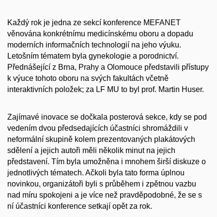
Každý rok je jedna ze sekcí konference MEFANET
věnována konkrétnímu medicínskému oboru a dopadu
moderních informačních technologií na jeho výuku.
Letošním tématem byla gynekologie a porodnictví.
Přednášející z Brna, Prahy a Olomouce představili přístupy
k výuce tohoto oboru na svých fakultách včetně
interaktivních položek; za LF MU to byl prof. Martin Huser.
Zajímavé inovace se dočkala posterová sekce, kdy se pod
vedením dvou předsedajících účastníci shromáždili v
neformální skupině kolem prezentovaných plakátových
sdělení a jejich autoři měli několik minut na jejich
představení. Tím byla umožněna i mnohem širší diskuze o
jednotlivých tématech. Ačkoli byla tato forma úplnou
novinkou, organizátoři byli s průběhem i zpětnou vazbu
nad míru spokojeni a je více než pravděpodobné, že se s
ní účastníci konference setkají opět za rok.