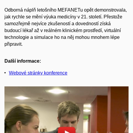
Odborná náplň letošního MEFANETu opět demonstrovala,
jak rychle se mění výuka medicíny v 21. století. Přestože
samozřejmě nejvíce zkušeností a dovedností získá
budoucí lékař až v reálném klinickém prostředí, virtuální
technologie a simulace ho na něj mohou mnohem lépe
připravit.
Další informace:
Webové stránky konference
Povolit cookies a přehrát