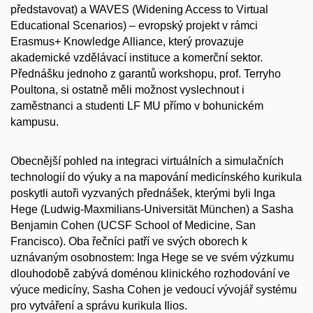
představovat) a WAVES (Widening Access to Virtual
Educational Scenarios) – evropský projekt v rámci
Erasmus+ Knowledge Alliance, který provazuje
akademické vzdělávací instituce a komerční sektor.
Přednášku jednoho z garantů workshopu, prof. Terryho
Poultona, si ostatně měli možnost vyslechnout i
zaměstnanci a studenti LF MU přímo v bohunickém
kampusu.
Obecnější pohled na integraci virtuálních a simulačních
technologií do výuky a na mapování medicínského kurikula
poskytli autoři vyzvaných přednášek, kterými byli Inga
Hege (Ludwig-Maxmilians-Universität München) a Sasha
Benjamin Cohen (UCSF School of Medicine, San
Francisco). Oba řečníci patří ve svých oborech k
uznávaným osobnostem: Inga Hege se ve svém výzkumu
dlouhodobě zabývá doménou klinického rozhodování ve
výuce medicíny, Sasha Cohen je vedoucí vývojář systému
pro vytváření a správu kurikula Ilios.