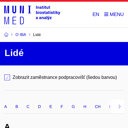
EN
O IBA
Lidé
Lidé
Zobrazit zaměstnance podpracovišť (šedou barvou)
A
B
C
D
E
F
G
H
CH
I
J
A