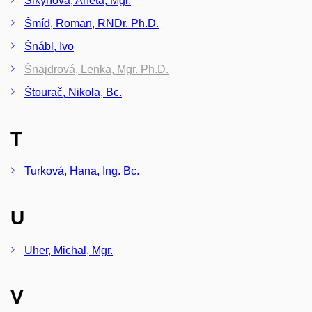
Šikyňová, Aneta, Mgr.
Šmíd, Roman, RNDr. Ph.D.
Šnábl, Ivo
Šnajdrová, Lenka, Mgr. Ph.D.
Štourač, Nikola, Bc.
T
Turková, Hana, Ing. Bc.
U
Uher, Michal, Mgr.
V