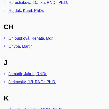
Haruštiaková, Danka, RNDr. Ph.D.
Hejduk, Karel, PhDr.
CH
Chloupková, Renata, Mgr.
Chyba, Martin
J
Jamárik, Jakub, RNDr.
Jarkovský, Jiří, RNDr. Ph.D.
K