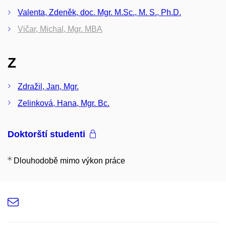
Valenta, Zdeněk, doc. Mgr. M.Sc., M. S., Ph.D.
Vičar, Michal, Mgr. MBA
Z
Zdražil, Jan, Mgr.
Zelinková, Hana, Mgr. Bc.
Doktorští studenti
Dlouhodobě mimo výkon práce
e-
Email
mail