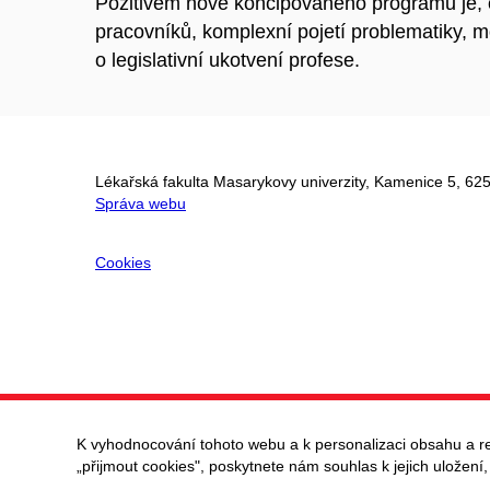
Pozitivem nově koncipovaného programu je, o
pracovníků, komplexní pojetí problematiky, 
o legislativní ukotvení profese.
Lékařská fakulta Masarykovy univerzity, Kamenice 5, 625
Správa webu
Cookies
K vyhodnocování tohoto webu a k personalizaci obsahu a r
„přijmout cookies", poskytnete nám souhlas k jejich uložení