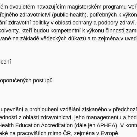
ném dvouletém navazujícím magisterském programu Veřejn
eřejného zdravotnictví (public health), potřebných k výk
í zdravotní politiky v oblasti ochrany a podpory zdraví.
absolventy, kteří budou kompetentní k výkonu činností z
ované na základě vědeckých důkazů a to zejména v uvede
ocení
 doporučených postupů
upevnění a prohloubení vzdělání získaného v předchoz
ovedností z oblasti zdravotnictví, jeho managementu a 
 Health Education Accreditation (dále jen APHEA). V kon
ví také na pracovištích mimo ČR, zejména v Evropě.