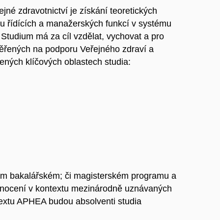
é zdravotnictví je získání teoretických
onu řídících a manažerských funkcí v systému
 Studium má za cíl vzdělat, vychovat a pro
aměřených na podporu Veřejného zdraví a
ných klíčových oblastech studia:
ím bakalářském; či magisterském programu a
hodnocení v kontextu mezinárodně uznávaných
textu APHEA budou absolventi studia