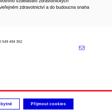
ivotního vzdělávání zdravotnických
e Veřejném zdravotnictví a do budoucna snaha
420 549 494 352
e-
Email
mail
zbytné
Přijmout cookies