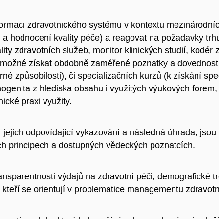
sformaci zdravotnického systému v kontextu mezinárodní
í a hodnocení kvality péče) a reagovat na požadavky trh
lity zdravotních služeb, monitor klinických studií, kodér
možné získat obdobně zaměřené poznatky a dovednosti 
rné způsobilosti), či specializačních kurzů (k získání sp
ogenita z hlediska obsahu i využitých výukových forem, 
nické praxi využity.
, jejich odpovídající vykazování a následná úhrada, jso
ch principech a dostupných vědeckých poznatcích.
ansparentnosti výdajů na zdravotní péči, demografické t
 kteří se orientují v problematice managementu zdravotn