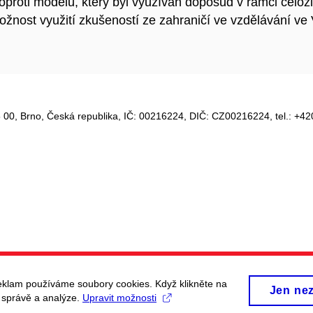
proti modelu, který byl využíván doposud v rámci celož
možnost využití zkušeností ze zahraničí ve vzdělávání v
 00, Brno, Česká republika, IČ:
00216224
, DIČ: CZ
00216224
, tel.: +
eklam používáme soubory cookies. Když klikněte na
Jen ne
, správě a analýze.
Upravit možnosti