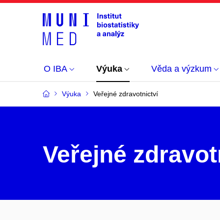
O IBA
Výuka
Věda a výzkum
Výuka
Veřejné zdravotnictví
Veřejné zdravot