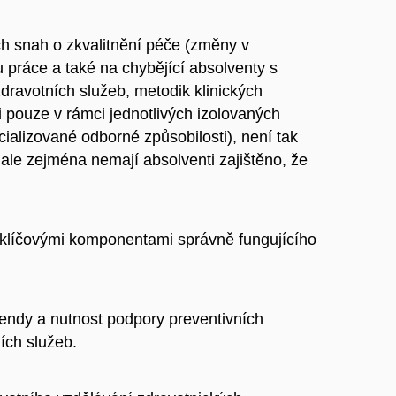
ch snah o zkvalitnění péče (změny v
u práce a také na chybějící absolventy s
 zdravotních služeb, metodik klinických
pouze v rámci jednotlivých izolovaných
ecializované odborné způsobilosti), není tak
ale zejména nemají absolventi zajištěno, že
u klíčovými komponentami správně fungujícího
rendy a nutnost podpory preventivních
ích služeb.