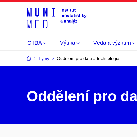
O IBA
Výuka
Věda a výzkum
Týmy
Oddělení pro data a technologie
Oddělení pro da