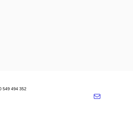
420 549 494 352
e-
Email
mail