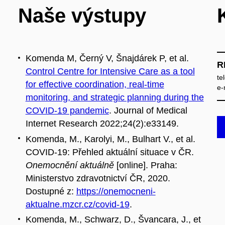
Naše výstupy
Komenda M, Černý V, Šnajdárek P, et al.
R
Control Centre for Intensive Care as a tool
te
for effective coordination, real-time
e‑
monitoring, and strategic planning during the
COVID-19 pandemic
. Journal of Medical
Internet Research 2022;24(2):e33149.
Komenda, M., Karolyi, M., Bulhart V., et al.
COVID‑19: Přehled aktuální situace v ČR.
Onemocnění aktuálně
[online]. Praha:
Ministerstvo zdravotnictví ČR, 2020.
Dostupné z:
https://onemocneni-
aktualne.mzcr.cz/covid-19
.
Komenda, M., Schwarz, D., Švancara, J., et